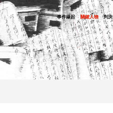
事件緣起
關鍵人物
判決