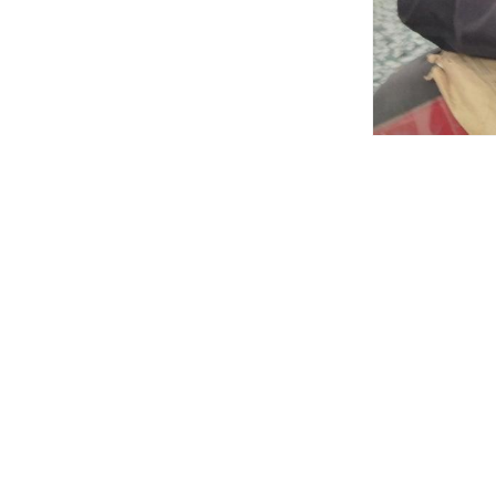
圖片著作權註
1956
國家文化記憶庫分類-人物團體
男
台灣
麥寮鄉 - 雲林縣麥寮鄉