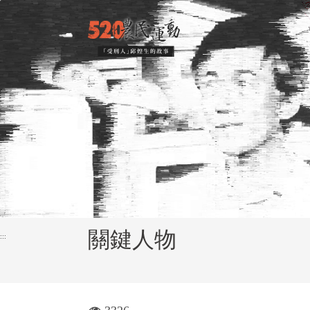
跳
:::
到
主
要
內
容
區
塊
關鍵人物
:::